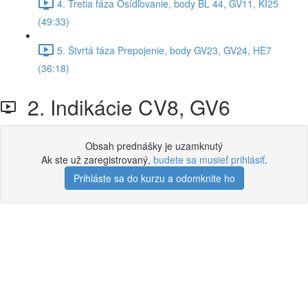
4. Tretia fáza Osídľovanie, body BL 44, GV11, KI25
(49:33)
5. Štvrtá fáza Prepojenie, body GV23, GV24, HE7
(36:18)
2. Indikácie CV8, GV6
Obsah prednášky je uzamknutý
Ak ste už zaregistrovaný,
budete sa musieť prihlásiť
.
Prihláste sa do kurzu a odomknite ho