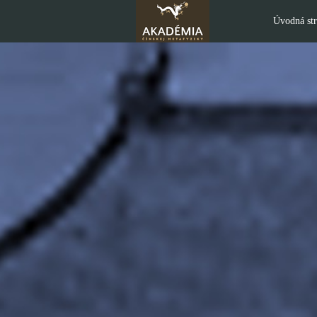
Úvodná st