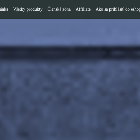
ránka
Všetky produkty
Členská zóna
Affiliate
Ako sa prihlásiť do esho