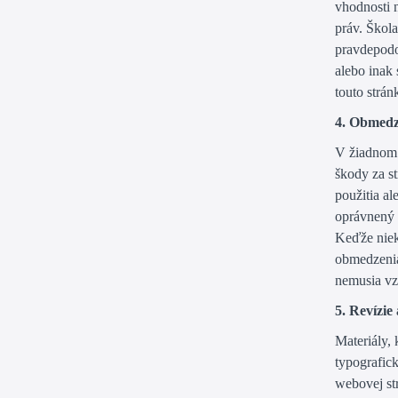
vhodnosti 
práv. Škola
pravdepodo
alebo inak
touto strán
4. Obmedz
V žiadnom 
škody za st
použitia al
oprávnený 
Keďže niek
obmedzenia
nemusia vz
5. Revízie
Materiály,
typografick
webovej st