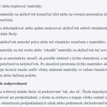
ť alebo kopírovať materiály;
 materiály na akýkoľvek komerčný účel alebo na verejnú prezentáciu 
merčnú);
sa dekompilovať alebo spätne analyzovať akýkoľvek softvér obsiahnut
ránke školy;
 akékoľvek autorské práva alebo iné vlastnícke označenia z materiálov;
materiály na inú osobu alebo ‘zrkadliť’ materiály na akýkoľvek iný serv
ia sa automaticky ukončí, ak porušíte niektoré z týchto obmedzení, a 
poločnosťou kedykoľvek. Po ukončení prezerania týchto materiálov al
jto licencie musíte zničiť všetky stiahnuté materiály vo vašom vlastníctv
ej alebo tlačenej podobe.
ie zodpovednosti
na webovej stránke školy sú poskytované ‘tak, ako sú’. Škola neposkytu
lovné ani predpokladané, a týmto sa zriekava a neguje všetky ostatné z
z obmedzenia predpokladaných záruk alebo podmienok obchodovateľno