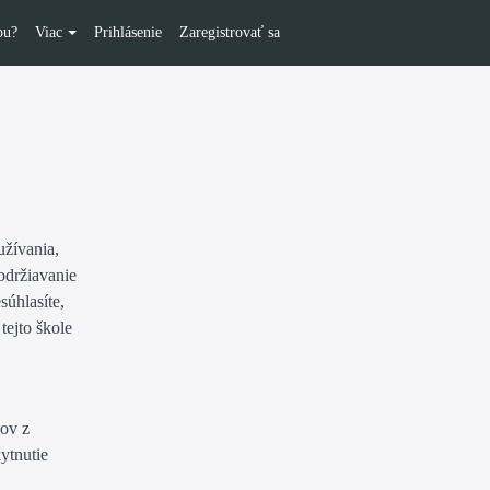
pu?
Viac
Prihlásenie
Zaregistrovať sa
užívania,
održiavanie
úhlasíte,
tejto škole
lov z
ytnutie