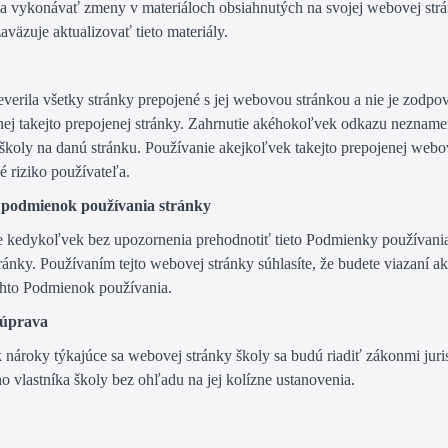
a vykonávať zmeny v materiáloch obsiahnutých na svojej webovej strá
aväzuje aktualizovať tieto materiály.
everila všetky stránky prepojené s jej webovou stránkou a nie je zodpo
nej takejto prepojenej stránky. Zahrnutie akéhokoľvek odkazu neznam
 školy na danú stránku. Používanie akejkoľvek takejto prepojenej webo
né riziko používateľa.
 podmienok používania stránky
 kedykoľvek bez upozornenia prehodnotiť tieto Podmienky používania
ánky. Používaním tejto webovej stránky súhlasíte, že budete viazaní a
chto Podmienok používania.
 úprava
nároky týkajúce sa webovej stránky školy sa budú riadiť zákonmi juri
 vlastníka školy bez ohľadu na jej kolízne ustanovenia.