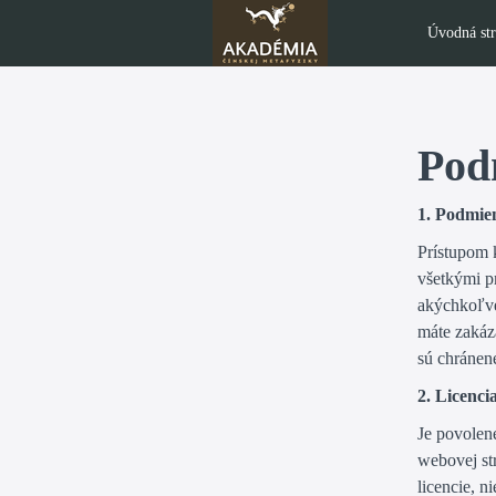
Úvodná st
Pod
1. Podmie
Prístupom k
všetkými p
akýchkoľve
máte zakáza
sú chránen
2. Licenci
Je povolen
webovej st
licencie, n