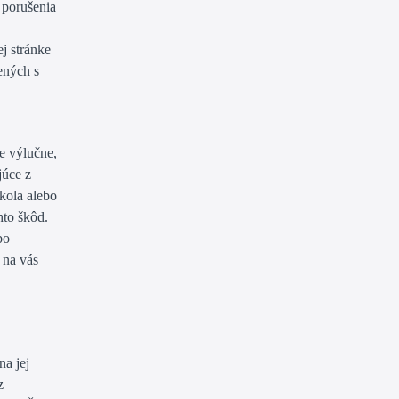
 porušenia
j stránke
ených s
e výlučne,
júce z
kola alebo
hto škôd.
bo
 na vás
,
na jej
z