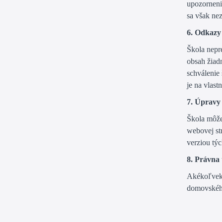
upozorneni
sa však nez
6. Odkazy
Škola nepr
obsah žiad
schválenie
je na vlast
7. Úpravy
Škola môže
webovej str
verziou tý
8. Právna
Akékoľvek 
domovského