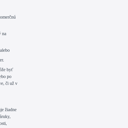
(komerčnú
ý na
 alebo
er.
môže byť
ebo po
e, či už v
je žiadne
áruky,
sti,