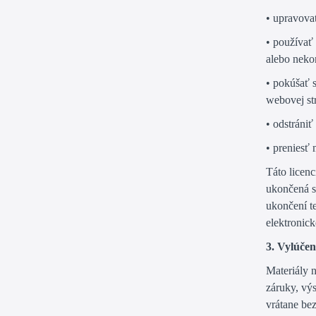
• upravova
• používať
alebo neko
• pokúšať 
webovej st
• odstrániť
• preniesť 
Táto licenc
ukončená s
ukončení te
elektronick
3. Vylúčen
Materiály 
záruky, výs
vrátane be