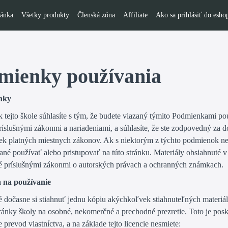
ránka
Všetky produkty
Členská zóna
Affiliate
Ako sa prihlásiť do esho
mienky používania
nky
 tejto škole súhlasíte s tým, že budete viazaný týmito Podmienkami po
ríslušnými zákonmi a nariadeniami, a súhlasíte, že ste zodpovedný za d
k platných miestnych zákonov. Ak s niektorým z týchto podmienok nes
né používať alebo pristupovať na túto stránku. Materiály obsiahnuté v 
é príslušnými zákonmi o autorských právach a ochranných známkach.
a na používanie
é dočasne si stiahnuť jednu kópiu akýchkoľvek stiahnuteľných materiá
ránky školy na osobné, nekomerčné a prechodné prezretie. Toto je posk
ie prevod vlastníctva, a na základe tejto licencie nesmiete: