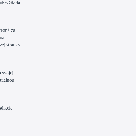
nke. Škola
vedná za
ená
vej stránky
 svojej
ktuálnou
sdikcie