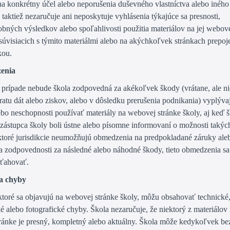
na konkrétny účel alebo neporušenia duševného vlastníctva alebo iného
 taktiež nezaručuje ani neposkytuje vyhlásenia týkajúce sa presnosti,
bných výsledkov alebo spoľahlivosti použitia materiálov na jej webove
 súvisiacich s týmito materiálmi alebo na akýchkoľvek stránkach prepoj
kou.
enia
prípade nebude škola zodpovedná za akékoľvek škody (vrátane, ale ni
ratu dát alebo ziskov, alebo v dôsledku prerušenia podnikania) vyplýva
ebo neschopnosti používať materiály na webovej stránke školy, aj keď š
zástupca školy boli ústne alebo písomne informovaní o možnosti takýc
toré jurisdikcie neumožňujú obmedzenia na predpokladané záruky ale
 zodpovednosti za následné alebo náhodné škody, tieto obmedzenia sa
ťahovať.
 a chyby
 ktoré sa objavujú na webovej stránke školy, môžu obsahovať technické
é alebo fotografické chyby. Škola nezaručuje, že niektorý z materiálov 
ránke je presný, kompletný alebo aktuálny. Škola môže kedykoľvek be