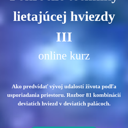
lietajúcej hviezdy
III
online kurz
Ako predvídať vývoj udalostí života podľa
usporiadania priestoru. Rozbor 81 kombinácií
deviatich hviezd v deviatich palácoch.