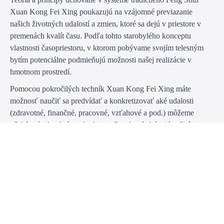
Xuan Kong Fei Xing poukazujú na vzájomné previazanie
našich životných udalostí a zmien, ktoré sa dejú v priestore v
premenách kvalít času. Podľa tohto starobylého konceptu
vlastnosti časopriestoru, v ktorom pobývame svojím telesným
bytím potenciálne podmieňujú možnosti našej realizácie v
hmotnom prostredí.
Pomocou pokročilých techník Xuan Kong Fei Xing máte
možnosť naučiť sa predvídať a konkretizovať aké udalosti
(zdravotné, finančné, pracovné, vzťahové a pod.) môžeme
očakávať u konkrétnych obyvateľov, ktorí obývajú určitý
priestor v určitom čase. Ak sa naučíte predvídať možné
problémy, zároveň dostávate k dispozícii účinný nástroj, ako sa
pokúsiť zmenou členenia priestoru eliminovať možnosti ich
prejavu a spustenia.
Prehľad lekcií online