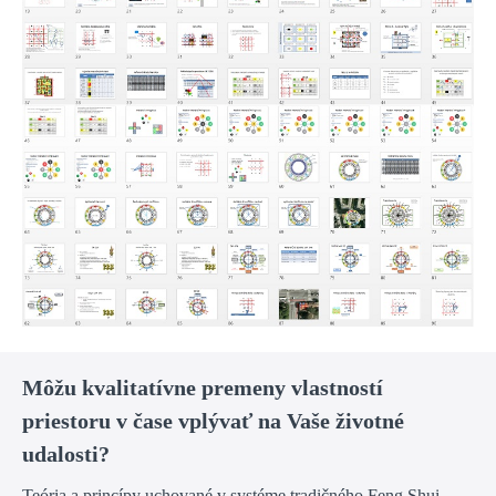
Môžu kvalitatívne premeny vlastností
priestoru v čase vplývať na Vaše životné
udalosti?
Teória a princípy uchované v systéme tradičného Feng Shui