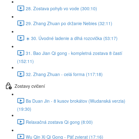
28. Zostava pohyb vo vode (300:10)
29. Zhang Zhuan po držanie Nebies (32:11)
☀️ 30. Úvodné ladenie a dlhá rozcvička (53:17)
31. Bao Jian Qi gong - kompletná zostava 8 častí
(152:11)
32. Zhang Zhuan - celá forma (117:18)
Zostavy cvičení
Ba Duan Jin - 8 kusov brokátov (Wudanská verzia)
(19:30)
Relaxačná zostava Qi gong (8:00)
Wu Qin Xi Qi Gong - Päť zvierat (17:16)