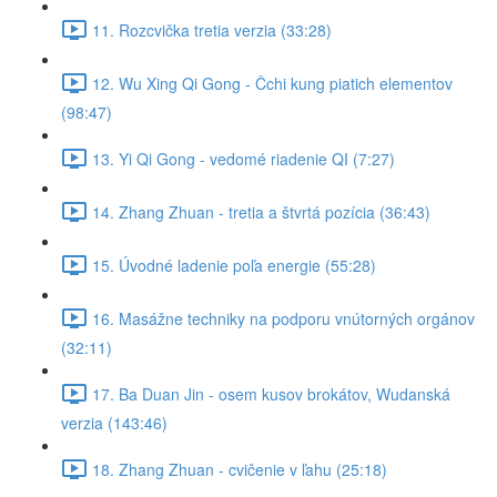
11. Rozcvička tretia verzia (33:28)
12. Wu Xing Qi Gong - Čchi kung piatich elementov
(98:47)
13. Yi Qi Gong - vedomé riadenie QI (7:27)
14. Zhang Zhuan - tretia a štvrtá pozícia (36:43)
15. Úvodné ladenie poľa energie (55:28)
16. Masážne techniky na podporu vnútorných orgánov
(32:11)
17. Ba Duan Jin - osem kusov brokátov, Wudanská
verzia (143:46)
18. Zhang Zhuan - cvičenie v ľahu (25:18)