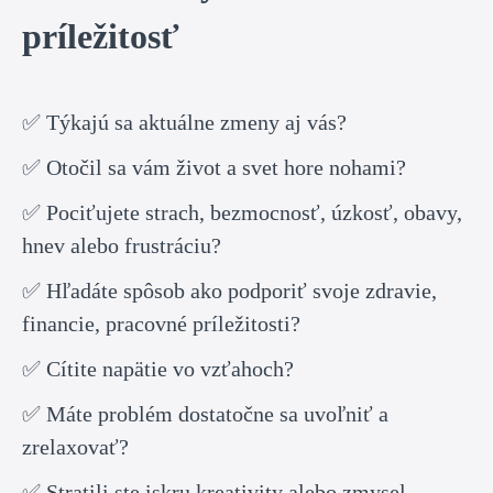
príležitosť
✅ Týkajú sa aktuálne zmeny aj vás?
✅ Otočil sa vám život a svet hore nohami?
✅ Pociťujete strach, bezmocnosť, úzkosť, obavy,
hnev alebo frustráciu?
✅ Hľadáte spôsob ako podporiť svoje zdravie,
financie, pracovné príležitosti?
✅ Cítite napätie vo vzťahoch?
✅ Máte problém dostatočne sa uvoľniť a
zrelaxovať?
✅ Stratili ste iskru kreativity alebo zmysel