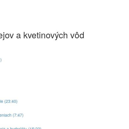
jov a kvetinových vôd
)
ie (23:40)
eniach (7:47)
leja a hydrolátu (15:22)