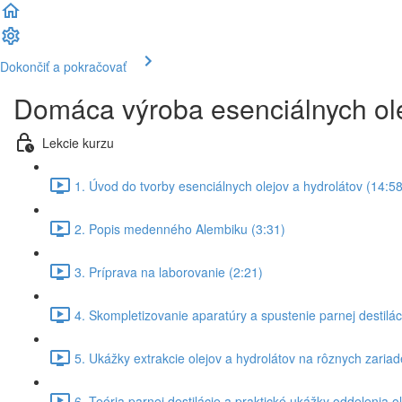
Dokončiť a pokračovať
Domáca výroba esenciálnych ole
Lekcie kurzu
1. Úvod do tvorby esenciálnych olejov a hydrolátov (14:58
2. Popis medenného Alembiku (3:31)
3. Príprava na laborovanie (2:21)
4. Skompletizovanie aparatúry a spustenie parnej destilác
5. Ukážky extrakcie olejov a hydrolátov na rôznych zariad
6. Teória parnej destilácie a praktické ukážky oddelenia o