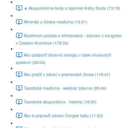
☀️ Akupunktúrne body a tajomné dráhy života (73:19)
Minerály a čínska medicína (19:31)
Mystérium počatia a tehotenstva - záznam z kongresu
v Českom Krumlove (176:34)
Ako podporiť obrannú energiu v čase vírusových
epidémií (26:04)
Ako prežiť v zdraví v premenách života (118:47)
Taoistická medicína - webinár zdarma (85:46)
Taoistická akupunktúra - história (18:00)
Ako si pripraviť zdravú Congee kašu (11:53)