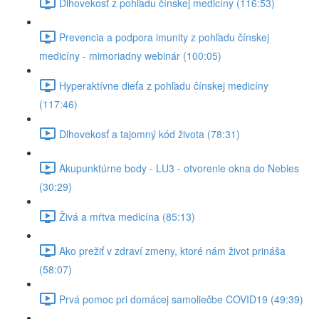
Dlhovekosť z pohľadu čínskej medicíny (116:53)
Prevencia a podpora imunity z pohľadu čínskej
medicíny - mimoriadny webinár (100:05)
Hyperaktívne dieťa z pohľadu čínskej medicíny
(117:46)
Dlhovekosť a tajomný kód života (78:31)
Akupunktúrne body - LU3 - otvorenie okna do Nebies
(30:29)
Živá a mŕtva medicína (85:13)
Ako prežiť v zdraví zmeny, ktoré nám život prináša
(58:07)
Prvá pomoc pri domácej samoliečbe COVID19 (49:39)