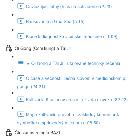
Osviežujúci letný drink na schladenie (2:23)
Bankovanie a Gua Sha (5:15)
Kľúče k diagnostike v čínskej medicíne (11:09)
Qi Gong (Čchi kung) a Tai Ji
☀️ Qi Gong a Tai Ji - utajované techniky liečenia
O čase a večnosti, liečba slovom v medicínskom qi
gongu (24:21)
Kultivácia 9 palácov na ceste života človeka (82:22)
Mapa kultivácie pravého - základný komentár k
symbolike a sprievodným textom (108:50)
Čínska astrológia BAZI