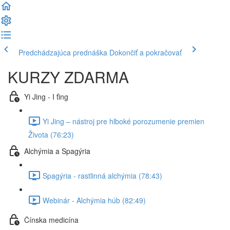
Predchádzajúca prednáška
Dokončiť a pokračovať
KURZY ZDARMA
Yi Jing - I ťing
Yi Jing – nástroj pre hlboké porozumenie premien
Života (76:23)
Alchýmia a Spagýria
Spagýria - rastlinná alchýmia (78:43)
Webinár - Alchýmia húb (82:49)
Čínska medicína