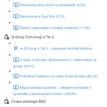
Osviežujúci letný drink na schladenie (2:23)
Bankovanie a Gua Sha (5:15)
Kľúče k diagnostike v čínskej medicíne (11:09)
Qi Gong (Čchi kung) a Tai Ji
☀️ Qi Gong a Tai Ji - utajované techniky liečenia
O čase a večnosti, liečba slovom v medicínskom qi
gongu (24:21)
Kultivácia 9 palácov na ceste života človeka (82:22)
Mapa kultivácie pravého - základný komentár k
symbolike a sprievodným textom (108:50)
Čínska astrológia BAZI