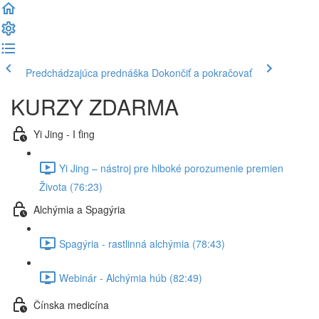
Predchádzajúca prednáška
Dokončiť a pokračovať
KURZY ZDARMA
Yi Jing - I ťing
Yi Jing – nástroj pre hlboké porozumenie premien
Života (76:23)
Alchýmia a Spagýria
Spagýria - rastlinná alchýmia (78:43)
Webinár - Alchýmia húb (82:49)
Čínska medicína