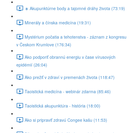
☀️ Akupunktúrne body a tajomné dráhy života (73:19)
Minerály a čínska medicína (19:31)
Mystérium počatia a tehotenstva - záznam z kongresu
v Českom Krumlove (176:34)
Ako podporiť obrannú energiu v čase vírusových
epidémií (26:04)
Ako prežiť v zdraví v premenách života (118:47)
Taoistická medicína - webinár zdarma (85:46)
Taoistická akupunktúra - história (18:00)
Ako si pripraviť zdravú Congee kašu (11:53)