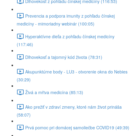
Dlhovekosť z pohľadu čínskej medicíny (116:53)
Prevencia a podpora imunity z pohľadu čínskej
medicíny - mimoriadny webinár (100:05)
Hyperaktívne dieťa z pohľadu čínskej medicíny
(117:46)
Dlhovekosť a tajomný kód života (78:31)
Akupunktúrne body - LU3 - otvorenie okna do Nebies
(30:29)
Živá a mŕtva medicína (85:13)
Ako prežiť v zdraví zmeny, ktoré nám život prináša
(58:07)
Prvá pomoc pri domácej samoliečbe COVID19 (49:39)