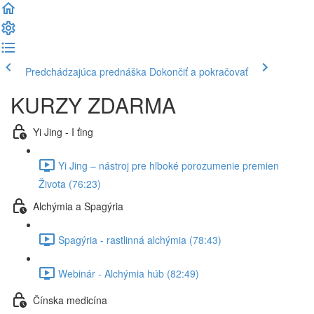
Predchádzajúca prednáška
Dokončiť a pokračovať
KURZY ZDARMA
Yi Jing - I ťing
Yi Jing – nástroj pre hlboké porozumenie premien
Života (76:23)
Alchýmia a Spagýria
Spagýria - rastlinná alchýmia (78:43)
Webinár - Alchýmia húb (82:49)
Čínska medicína