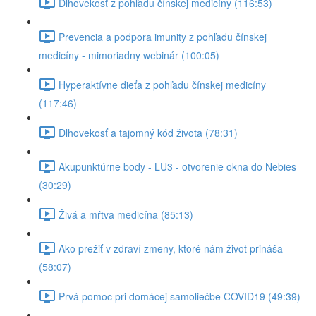
Dlhovekosť z pohľadu čínskej medicíny (116:53)
Prevencia a podpora imunity z pohľadu čínskej
medicíny - mimoriadny webinár (100:05)
Hyperaktívne dieťa z pohľadu čínskej medicíny
(117:46)
Dlhovekosť a tajomný kód života (78:31)
Akupunktúrne body - LU3 - otvorenie okna do Nebies
(30:29)
Živá a mŕtva medicína (85:13)
Ako prežiť v zdraví zmeny, ktoré nám život prináša
(58:07)
Prvá pomoc pri domácej samoliečbe COVID19 (49:39)