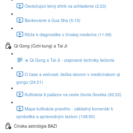
Osviežujúci letný drink na schladenie (2:23)
Bankovanie a Gua Sha (5:15)
Kľúče k diagnostike v čínskej medicíne (11:09)
Qi Gong (Čchi kung) a Tai Ji
☀️ Qi Gong a Tai Ji - utajované techniky liečenia
O čase a večnosti, liečba slovom v medicínskom qi
gongu (24:21)
Kultivácia 9 palácov na ceste života človeka (82:22)
Mapa kultivácie pravého - základný komentár k
symbolike a sprievodným textom (108:50)
Čínska astrológia BAZI