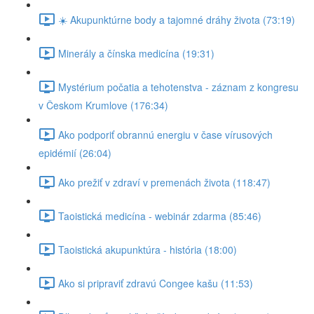
☀️ Akupunktúrne body a tajomné dráhy života (73:19)
Minerály a čínska medicína (19:31)
Mystérium počatia a tehotenstva - záznam z kongresu
v Českom Krumlove (176:34)
Ako podporiť obrannú energiu v čase vírusových
epidémií (26:04)
Ako prežiť v zdraví v premenách života (118:47)
Taoistická medicína - webinár zdarma (85:46)
Taoistická akupunktúra - história (18:00)
Ako si pripraviť zdravú Congee kašu (11:53)