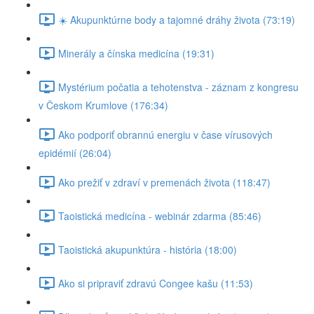
☀️ Akupunktúrne body a tajomné dráhy života (73:19)
Minerály a čínska medicína (19:31)
Mystérium počatia a tehotenstva - záznam z kongresu
v Českom Krumlove (176:34)
Ako podporiť obrannú energiu v čase vírusových
epidémií (26:04)
Ako prežiť v zdraví v premenách života (118:47)
Taoistická medicína - webinár zdarma (85:46)
Taoistická akupunktúra - história (18:00)
Ako si pripraviť zdravú Congee kašu (11:53)