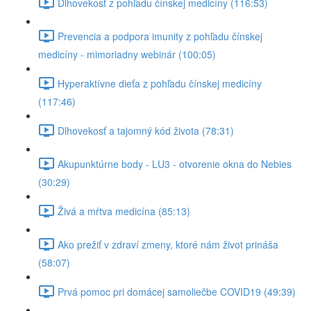
Dlhovekosť z pohľadu čínskej medicíny (116:53)
Prevencia a podpora imunity z pohľadu čínskej
medicíny - mimoriadny webinár (100:05)
Hyperaktívne dieťa z pohľadu čínskej medicíny
(117:46)
Dlhovekosť a tajomný kód života (78:31)
Akupunktúrne body - LU3 - otvorenie okna do Nebies
(30:29)
Živá a mŕtva medicína (85:13)
Ako prežiť v zdraví zmeny, ktoré nám život prináša
(58:07)
Prvá pomoc pri domácej samoliečbe COVID19 (49:39)