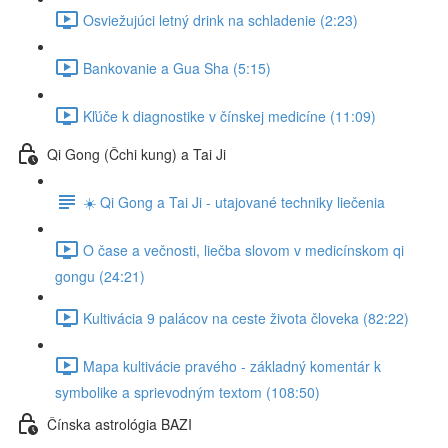
Osviežujúci letný drink na schladenie (2:23)
Bankovanie a Gua Sha (5:15)
Kľúče k diagnostike v čínskej medicíne (11:09)
Qi Gong (Čchi kung) a Tai Ji
☀️ Qi Gong a Tai Ji - utajované techniky liečenia
O čase a večnosti, liečba slovom v medicínskom qi
gongu (24:21)
Kultivácia 9 palácov na ceste života človeka (82:22)
Mapa kultivácie pravého - základný komentár k
symbolike a sprievodným textom (108:50)
Čínska astrológia BAZI