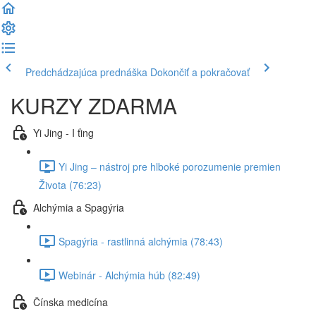
Predchádzajúca prednáška
Dokončiť a pokračovať
KURZY ZDARMA
Yi Jing - I ťing
Yi Jing – nástroj pre hlboké porozumenie premien
Života (76:23)
Alchýmia a Spagýria
Spagýria - rastlinná alchýmia (78:43)
Webinár - Alchýmia húb (82:49)
Čínska medicína