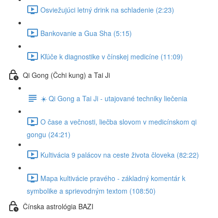
Osviežujúci letný drink na schladenie (2:23)
Bankovanie a Gua Sha (5:15)
Kľúče k diagnostike v čínskej medicíne (11:09)
Qi Gong (Čchi kung) a Tai Ji
☀️ Qi Gong a Tai Ji - utajované techniky liečenia
O čase a večnosti, liečba slovom v medicínskom qi
gongu (24:21)
Kultivácia 9 palácov na ceste života človeka (82:22)
Mapa kultivácie pravého - základný komentár k
symbolike a sprievodným textom (108:50)
Čínska astrológia BAZI