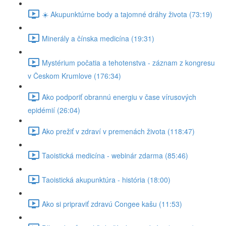
☀️ Akupunktúrne body a tajomné dráhy života (73:19)
Minerály a čínska medicína (19:31)
Mystérium počatia a tehotenstva - záznam z kongresu
v Českom Krumlove (176:34)
Ako podporiť obrannú energiu v čase vírusových
epidémií (26:04)
Ako prežiť v zdraví v premenách života (118:47)
Taoistická medicína - webinár zdarma (85:46)
Taoistická akupunktúra - história (18:00)
Ako si pripraviť zdravú Congee kašu (11:53)