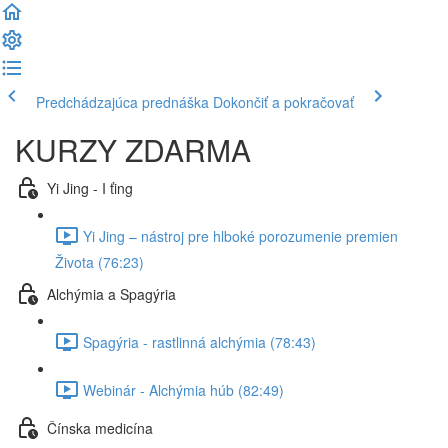
Predchádzajúca prednáška
Dokončiť a pokračovať
KURZY ZDARMA
Yi Jing - I ťing
Yi Jing – nástroj pre hlboké porozumenie premien
Života (76:23)
Alchýmia a Spagýria
Spagýria - rastlinná alchýmia (78:43)
Webinár - Alchýmia húb (82:49)
Čínska medicína