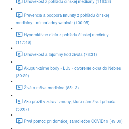
Dlhovekosť z pohľadu čínskej medicíny (116:53)
Prevencia a podpora imunity z pohľadu čínskej
medicíny - mimoriadny webinár (100:05)
Hyperaktívne dieťa z pohľadu čínskej medicíny
(117:46)
Dlhovekosť a tajomný kód života (78:31)
Akupunktúrne body - LU3 - otvorenie okna do Nebies
(30:29)
Živá a mŕtva medicína (85:13)
Ako prežiť v zdraví zmeny, ktoré nám život prináša
(58:07)
Prvá pomoc pri domácej samoliečbe COVID19 (49:39)