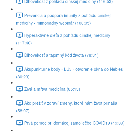
Dlhovekosť z pohľadu čínskej medicíny (116:53)
Prevencia a podpora imunity z pohľadu čínskej
medicíny - mimoriadny webinár (100:05)
Hyperaktívne dieťa z pohľadu čínskej medicíny
(117:46)
Dlhovekosť a tajomný kód života (78:31)
Akupunktúrne body - LU3 - otvorenie okna do Nebies
(30:29)
Živá a mŕtva medicína (85:13)
Ako prežiť v zdraví zmeny, ktoré nám život prináša
(58:07)
Prvá pomoc pri domácej samoliečbe COVID19 (49:39)