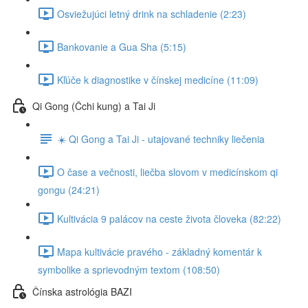
Osviežujúci letný drink na schladenie (2:23)
Bankovanie a Gua Sha (5:15)
Kľúče k diagnostike v čínskej medicíne (11:09)
Qi Gong (Čchi kung) a Tai Ji
☀️ Qi Gong a Tai Ji - utajované techniky liečenia
O čase a večnosti, liečba slovom v medicínskom qi
gongu (24:21)
Kultivácia 9 palácov na ceste života človeka (82:22)
Mapa kultivácie pravého - základný komentár k
symbolike a sprievodným textom (108:50)
Čínska astrológia BAZI