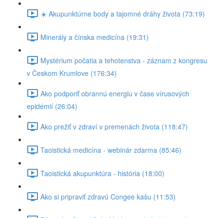
☀️ Akupunktúrne body a tajomné dráhy života (73:19)
Minerály a čínska medicína (19:31)
Mystérium počatia a tehotenstva - záznam z kongresu
v Českom Krumlove (176:34)
Ako podporiť obrannú energiu v čase vírusových
epidémií (26:04)
Ako prežiť v zdraví v premenách života (118:47)
Taoistická medicína - webinár zdarma (85:46)
Taoistická akupunktúra - história (18:00)
Ako si pripraviť zdravú Congee kašu (11:53)