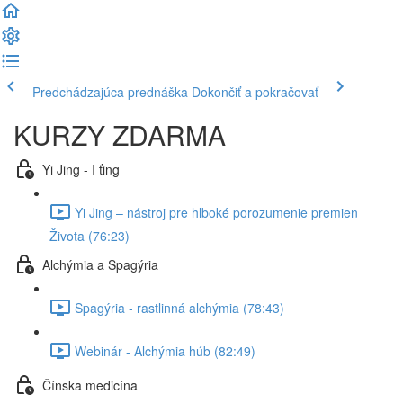
Predchádzajúca prednáška
Dokončiť a pokračovať
KURZY ZDARMA
Yi Jing - I ťing
Yi Jing – nástroj pre hlboké porozumenie premien
Života (76:23)
Alchýmia a Spagýria
Spagýria - rastlinná alchýmia (78:43)
Webinár - Alchýmia húb (82:49)
Čínska medicína