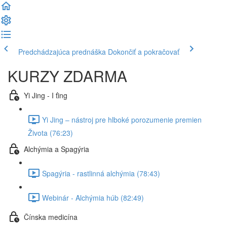
Predchádzajúca prednáška
Dokončiť a pokračovať
KURZY ZDARMA
Yi Jing - I ťing
Yi Jing – nástroj pre hlboké porozumenie premien
Života (76:23)
Alchýmia a Spagýria
Spagýria - rastlinná alchýmia (78:43)
Webinár - Alchýmia húb (82:49)
Čínska medicína