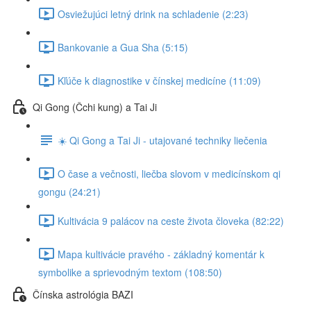
Osviežujúci letný drink na schladenie (2:23)
Bankovanie a Gua Sha (5:15)
Kľúče k diagnostike v čínskej medicíne (11:09)
Qi Gong (Čchi kung) a Tai Ji
☀️ Qi Gong a Tai Ji - utajované techniky liečenia
O čase a večnosti, liečba slovom v medicínskom qi
gongu (24:21)
Kultivácia 9 palácov na ceste života človeka (82:22)
Mapa kultivácie pravého - základný komentár k
symbolike a sprievodným textom (108:50)
Čínska astrológia BAZI