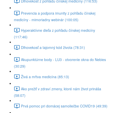
Dlhovekosť z pohľadu čínskej medicíny (116:53)
Prevencia a podpora imunity z pohľadu čínskej
medicíny - mimoriadny webinár (100:05)
Hyperaktívne dieťa z pohľadu čínskej medicíny
(117:46)
Dlhovekosť a tajomný kód života (78:31)
Akupunktúrne body - LU3 - otvorenie okna do Nebies
(30:29)
Živá a mŕtva medicína (85:13)
Ako prežiť v zdraví zmeny, ktoré nám život prináša
(58:07)
Prvá pomoc pri domácej samoliečbe COVID19 (49:39)