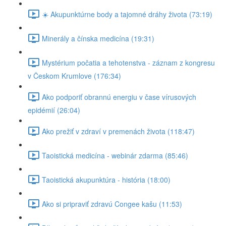
☀️ Akupunktúrne body a tajomné dráhy života (73:19)
Minerály a čínska medicína (19:31)
Mystérium počatia a tehotenstva - záznam z kongresu
v Českom Krumlove (176:34)
Ako podporiť obrannú energiu v čase vírusových
epidémií (26:04)
Ako prežiť v zdraví v premenách života (118:47)
Taoistická medicína - webinár zdarma (85:46)
Taoistická akupunktúra - história (18:00)
Ako si pripraviť zdravú Congee kašu (11:53)