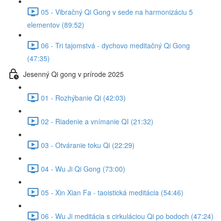
05 - Vibračný Qi Gong v sede na harmonizáciu 5
elementov (89:52)
06 - Tri tajomstvá - dychovo meditačný Qi Gong
(47:35)
Jesenný Qi gong v prírode 2025
01 - Rozhýbanie Qi (42:03)
02 - Riadenie a vnímanie QI (21:32)
03 - Otváranie toku Qi (22:29)
04 - Wu Ji Qi Gong (73:00)
05 - Xin Xian Fa - taoistická meditácia (54:46)
06 - Wu Ji meditácia s cirkuláciou Qi po bodoch (47:24)