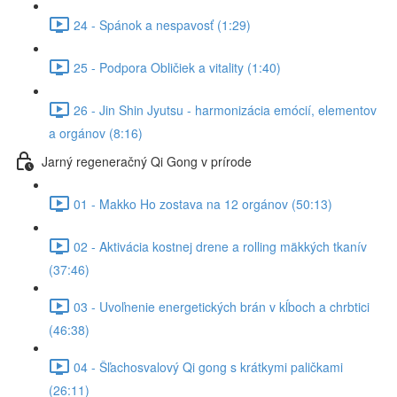
24 - Spánok a nespavosť (1:29)
25 - Podpora Obličiek a vitality (1:40)
26 - Jin Shin Jyutsu - harmonizácia emócií, elementov
a orgánov (8:16)
Jarný regeneračný Qi Gong v prírode
01 - Makko Ho zostava na 12 orgánov (50:13)
02 - Aktivácia kostnej drene a rolling mäkkých tkanív
(37:46)
03 - Uvoľnenie energetických brán v kĺboch a chrbtici
(46:38)
04 - Šľachosvalový Qi gong s krátkymi paličkami
(26:11)