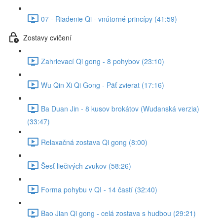
07 - Riadenie Qi - vnútorné princípy (41:59)
Zostavy cvičení
Zahrievací Qi gong - 8 pohybov (23:10)
Wu Qin Xi Qi Gong - Päť zvierat (17:16)
Ba Duan Jin - 8 kusov brokátov (Wudanská verzia)
(33:47)
Relaxačná zostava Qi gong (8:00)
Šesť liečivých zvukov (58:26)
Forma pohybu v QI - 14 častí (32:40)
Bao Jian Qi gong - celá zostava s hudbou (29:21)