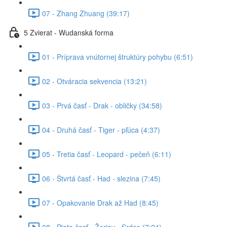
07 - Zhang Zhuang (39:17)
5 Zvierat - Wudanská forma
01 - Príprava vnútornej štruktúry pohybu (6:51)
02 - Otváracia sekvencia (13:21)
03 - Prvá časť - Drak - obličky (34:58)
04 - Druhá časť - Tiger - pľúca (4:37)
05 - Tretia časť - Leopard - pečeň (6:11)
06 - Štvrtá časť - Had - slezina (7:45)
07 - Opakovanie Drak až Had (8:45)
08 - Piata časť - Žeriav - Srdce (7:24)