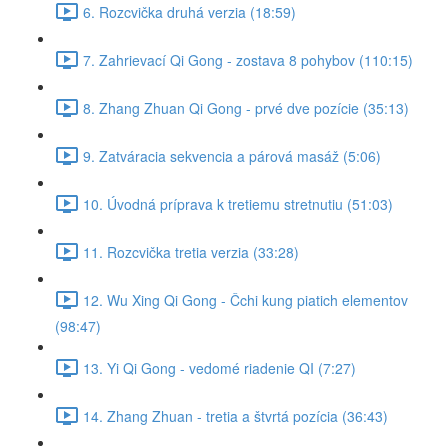
6. Rozcvička druhá verzia (18:59)
7. Zahrievací Qi Gong - zostava 8 pohybov (110:15)
8. Zhang Zhuan Qi Gong - prvé dve pozície (35:13)
9. Zatváracia sekvencia a párová masáž (5:06)
10. Úvodná príprava k tretiemu stretnutiu (51:03)
11. Rozcvička tretia verzia (33:28)
12. Wu Xing Qi Gong - Čchi kung piatich elementov
(98:47)
13. Yi Qi Gong - vedomé riadenie QI (7:27)
14. Zhang Zhuan - tretia a štvrtá pozícia (36:43)