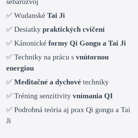
sebarozvoj
✅ Wudanské
Tai Ji
✅ Desiatky
praktických cvičení
✅ Kánonické
formy Qi Gongu a Tai Ji
✅ Techniky na prácu s
vnútornou
energiou
✅
Meditačné a dychové
techniky
✅ Tréning senzitivity
vnímania QI
✅ Podrobná teória aj prax Qi gongu a Tai
Ji