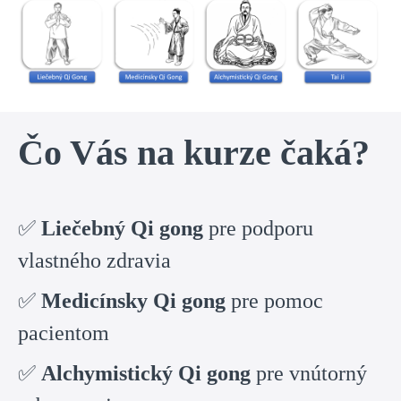
Čo Vás na kurze čaká?
✅
Liečebný Qi gong
pre podporu
vlastného zdravia
✅
Medicínsky Qi gong
pre pomoc
pacientom
✅
Alchymistický Qi gong
pre vnútorný