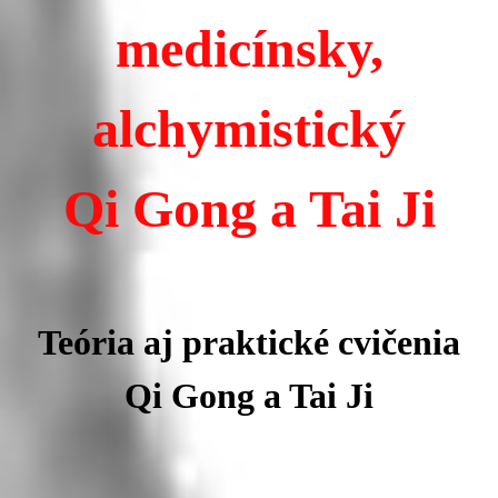
medicínsky,
alchymistický
Qi Gong a Tai Ji
Teória aj praktické cvičenia
Qi Gong a Tai Ji