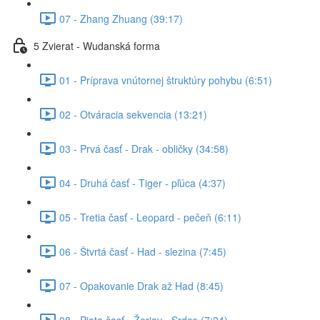
07 - Zhang Zhuang (39:17)
5 Zvierat - Wudanská forma
01 - Príprava vnútornej štruktúry pohybu (6:51)
02 - Otváracia sekvencia (13:21)
03 - Prvá časť - Drak - obličky (34:58)
04 - Druhá časť - Tiger - pľúca (4:37)
05 - Tretia časť - Leopard - pečeň (6:11)
06 - Štvrtá časť - Had - slezina (7:45)
07 - Opakovanie Drak až Had (8:45)
08 - Piata časť - Žeriav - Srdce (7:24)