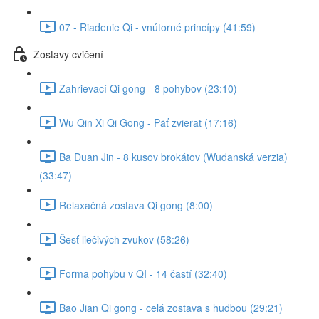
07 - Riadenie Qi - vnútorné princípy (41:59)
Zostavy cvičení
Zahrievací Qi gong - 8 pohybov (23:10)
Wu Qin Xi Qi Gong - Päť zvierat (17:16)
Ba Duan Jin - 8 kusov brokátov (Wudanská verzia)
(33:47)
Relaxačná zostava Qi gong (8:00)
Šesť liečivých zvukov (58:26)
Forma pohybu v QI - 14 častí (32:40)
Bao Jian Qi gong - celá zostava s hudbou (29:21)