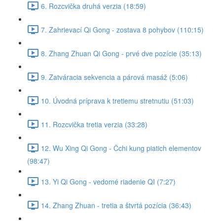
6. Rozcvička druhá verzia (18:59)
7. Zahrievací Qi Gong - zostava 8 pohybov (110:15)
8. Zhang Zhuan Qi Gong - prvé dve pozície (35:13)
9. Zatváracia sekvencia a párová masáž (5:06)
10. Úvodná príprava k tretiemu stretnutiu (51:03)
11. Rozcvička tretia verzia (33:28)
12. Wu Xing Qi Gong - Čchi kung piatich elementov
(98:47)
13. Yi Qi Gong - vedomé riadenie QI (7:27)
14. Zhang Zhuan - tretia a štvrtá pozícia (36:43)