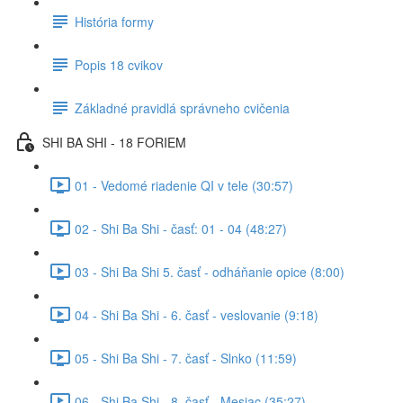
História formy
Popis 18 cvikov
Základné pravidlá správneho cvičenia
SHI BA SHI - 18 FORIEM
01 - Vedomé riadenie QI v tele (30:57)
02 - Shi Ba Shi - časť: 01 - 04 (48:27)
03 - Shi Ba Shi 5. časť - odháňanie opice (8:00)
04 - Shi Ba Shi - 6. časť - veslovanie (9:18)
05 - Shi Ba Shi - 7. časť - Slnko (11:59)
06 - Shi Ba Shi - 8. časť - Mesiac (35:27)