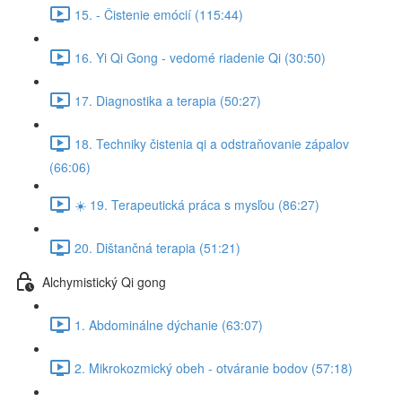
15. - Čistenie emócií (115:44)
16. Yi Qi Gong - vedomé riadenie Qi (30:50)
17. Diagnostika a terapia (50:27)
18. Techniky čistenia qi a odstraňovanie zápalov
(66:06)
☀️ 19. Terapeutická práca s mysľou (86:27)
20. Dištančná terapia (51:21)
Alchymistický Qi gong
1. Abdominálne dýchanie (63:07)
2. Mikrokozmický obeh - otváranie bodov (57:18)