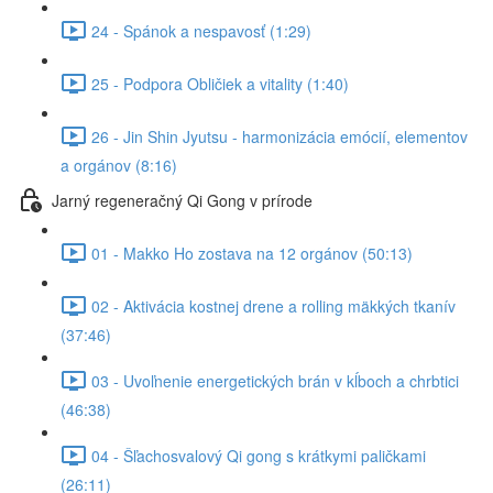
24 - Spánok a nespavosť (1:29)
25 - Podpora Obličiek a vitality (1:40)
26 - Jin Shin Jyutsu - harmonizácia emócií, elementov
a orgánov (8:16)
Jarný regeneračný Qi Gong v prírode
01 - Makko Ho zostava na 12 orgánov (50:13)
02 - Aktivácia kostnej drene a rolling mäkkých tkanív
(37:46)
03 - Uvoľnenie energetických brán v kĺboch a chrbtici
(46:38)
04 - Šľachosvalový Qi gong s krátkymi paličkami
(26:11)