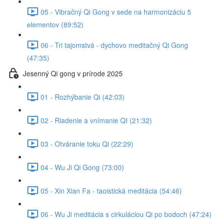
05 - Vibračný Qi Gong v sede na harmonizáciu 5
elementov (89:52)
06 - Tri tajomstvá - dychovo meditačný Qi Gong
(47:35)
Jesenný Qi gong v prírode 2025
01 - Rozhýbanie Qi (42:03)
02 - Riadenie a vnímanie QI (21:32)
03 - Otváranie toku Qi (22:29)
04 - Wu Ji Qi Gong (73:00)
05 - Xin Xian Fa - taoistická meditácia (54:46)
06 - Wu Ji meditácia s cirkuláciou Qi po bodoch (47:24)