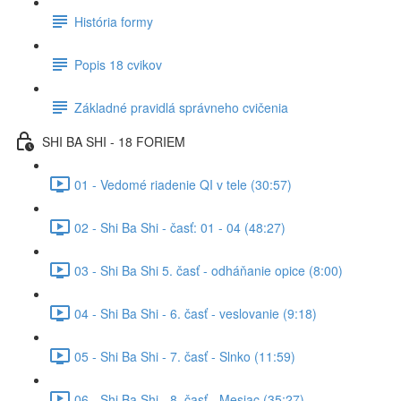
História formy
Popis 18 cvikov
Základné pravidlá správneho cvičenia
SHI BA SHI - 18 FORIEM
01 - Vedomé riadenie QI v tele (30:57)
02 - Shi Ba Shi - časť: 01 - 04 (48:27)
03 - Shi Ba Shi 5. časť - odháňanie opice (8:00)
04 - Shi Ba Shi - 6. časť - veslovanie (9:18)
05 - Shi Ba Shi - 7. časť - Slnko (11:59)
06 - Shi Ba Shi - 8. časť - Mesiac (35:27)