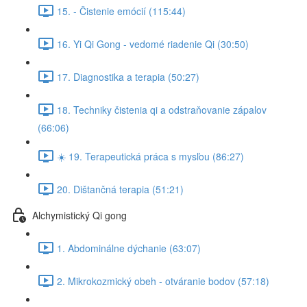
15. - Čistenie emócií (115:44)
16. Yi Qi Gong - vedomé riadenie Qi (30:50)
17. Diagnostika a terapia (50:27)
18. Techniky čistenia qi a odstraňovanie zápalov
(66:06)
☀️ 19. Terapeutická práca s mysľou (86:27)
20. Dištančná terapia (51:21)
Alchymistický Qi gong
1. Abdominálne dýchanie (63:07)
2. Mikrokozmický obeh - otváranie bodov (57:18)