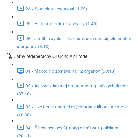
24 - Spánok a nespavosť (1:29)
25 - Podpora Obličiek a vitality (1:40)
26 - Jin Shin Jyutsu - harmonizácia emócií, elementov
a orgánov (8:16)
Jarný regeneračný Qi Gong v prírode
01 - Makko Ho zostava na 12 orgánov (50:13)
02 - Aktivácia kostnej drene a rolling mäkkých tkanív
(37:46)
03 - Uvoľnenie energetických brán v kĺboch a chrbtici
(46:38)
04 - Šľachosvalový Qi gong s krátkymi paličkami
(26:11)