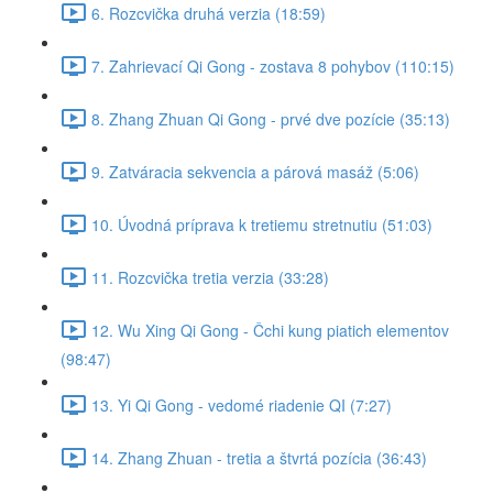
6. Rozcvička druhá verzia (18:59)
7. Zahrievací Qi Gong - zostava 8 pohybov (110:15)
8. Zhang Zhuan Qi Gong - prvé dve pozície (35:13)
9. Zatváracia sekvencia a párová masáž (5:06)
10. Úvodná príprava k tretiemu stretnutiu (51:03)
11. Rozcvička tretia verzia (33:28)
12. Wu Xing Qi Gong - Čchi kung piatich elementov
(98:47)
13. Yi Qi Gong - vedomé riadenie QI (7:27)
14. Zhang Zhuan - tretia a štvrtá pozícia (36:43)