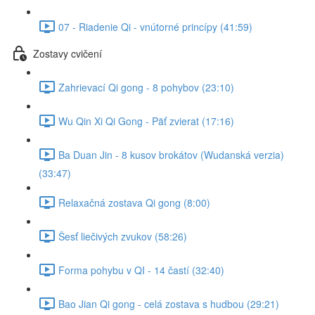
07 - Riadenie Qi - vnútorné princípy (41:59)
Zostavy cvičení
Zahrievací Qi gong - 8 pohybov (23:10)
Wu Qin Xi Qi Gong - Päť zvierat (17:16)
Ba Duan Jin - 8 kusov brokátov (Wudanská verzia)
(33:47)
Relaxačná zostava Qi gong (8:00)
Šesť liečivých zvukov (58:26)
Forma pohybu v QI - 14 častí (32:40)
Bao Jian Qi gong - celá zostava s hudbou (29:21)