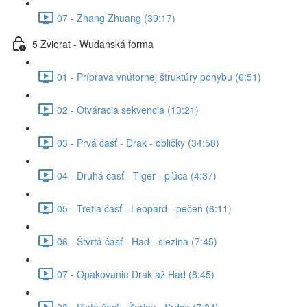
07 - Zhang Zhuang (39:17)
5 Zvierat - Wudanská forma
01 - Príprava vnútornej štruktúry pohybu (6:51)
02 - Otváracia sekvencia (13:21)
03 - Prvá časť - Drak - obličky (34:58)
04 - Druhá časť - Tiger - pľúca (4:37)
05 - Tretia časť - Leopard - pečeň (6:11)
06 - Štvrtá časť - Had - slezina (7:45)
07 - Opakovanie Drak až Had (8:45)
08 - Piata časť - Žeriav - Srdce (7:24)