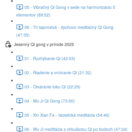
05 - Vibračný Qi Gong v sede na harmonizáciu 5
elementov (89:52)
06 - Tri tajomstvá - dychovo meditačný Qi Gong
(47:35)
Jesenný Qi gong v prírode 2025
01 - Rozhýbanie Qi (42:03)
02 - Riadenie a vnímanie QI (21:32)
03 - Otváranie toku Qi (22:29)
04 - Wu Ji Qi Gong (73:00)
05 - Xin Xian Fa - taoistická meditácia (54:46)
06 - Wu Ji meditácia s cirkuláciou Qi po bodoch (47:24)