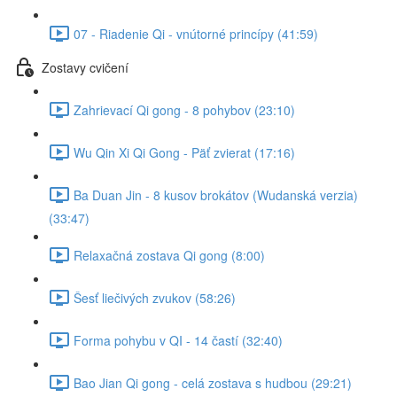
07 - Riadenie Qi - vnútorné princípy (41:59)
Zostavy cvičení
Zahrievací Qi gong - 8 pohybov (23:10)
Wu Qin Xi Qi Gong - Päť zvierat (17:16)
Ba Duan Jin - 8 kusov brokátov (Wudanská verzia)
(33:47)
Relaxačná zostava Qi gong (8:00)
Šesť liečivých zvukov (58:26)
Forma pohybu v QI - 14 častí (32:40)
Bao Jian Qi gong - celá zostava s hudbou (29:21)