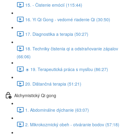
15. - Čistenie emócií (115:44)
16. Yi Qi Gong - vedomé riadenie Qi (30:50)
17. Diagnostika a terapia (50:27)
18. Techniky čistenia qi a odstraňovanie zápalov
(66:06)
☀️ 19. Terapeutická práca s mysľou (86:27)
20. Dištančná terapia (51:21)
Alchymistický Qi gong
1. Abdominálne dýchanie (63:07)
2. Mikrokozmický obeh - otváranie bodov (57:18)