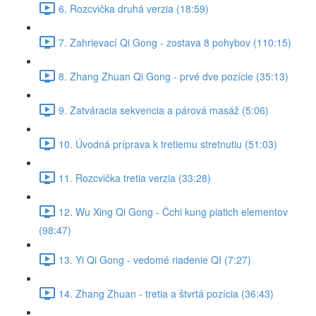
6. Rozcvička druhá verzia (18:59)
7. Zahrievací Qi Gong - zostava 8 pohybov (110:15)
8. Zhang Zhuan Qi Gong - prvé dve pozície (35:13)
9. Zatváracia sekvencia a párová masáž (5:06)
10. Úvodná príprava k tretiemu stretnutiu (51:03)
11. Rozcvička tretia verzia (33:28)
12. Wu Xing Qi Gong - Čchi kung piatich elementov
(98:47)
13. Yi Qi Gong - vedomé riadenie QI (7:27)
14. Zhang Zhuan - tretia a štvrtá pozícia (36:43)