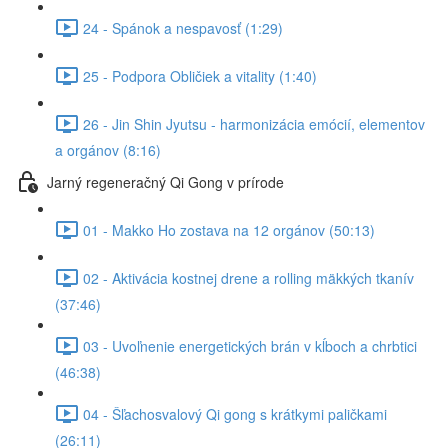
24 - Spánok a nespavosť (1:29)
25 - Podpora Obličiek a vitality (1:40)
26 - Jin Shin Jyutsu - harmonizácia emócií, elementov
a orgánov (8:16)
Jarný regeneračný Qi Gong v prírode
01 - Makko Ho zostava na 12 orgánov (50:13)
02 - Aktivácia kostnej drene a rolling mäkkých tkanív
(37:46)
03 - Uvoľnenie energetických brán v kĺboch a chrbtici
(46:38)
04 - Šľachosvalový Qi gong s krátkymi paličkami
(26:11)