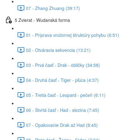
07 - Zhang Zhuang (39:17)
5 Zvierat - Wudanská forma
01 - Príprava vnútornej štruktúry pohybu (6:51)
02 - Otváracia sekvencia (13:21)
03 - Prvá časť - Drak - obličky (34:58)
04 - Druhá časť - Tiger - pľúca (4:37)
05 - Tretia časť - Leopard - pečeň (6:11)
06 - Štvrtá časť - Had - slezina (7:45)
07 - Opakovanie Drak až Had (8:45)
08 - Piata časť - Žeriav - Srdce (7:24)