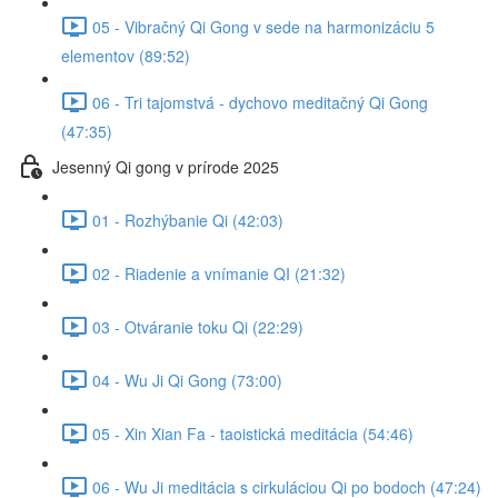
05 - Vibračný Qi Gong v sede na harmonizáciu 5
elementov (89:52)
06 - Tri tajomstvá - dychovo meditačný Qi Gong
(47:35)
Jesenný Qi gong v prírode 2025
01 - Rozhýbanie Qi (42:03)
02 - Riadenie a vnímanie QI (21:32)
03 - Otváranie toku Qi (22:29)
04 - Wu Ji Qi Gong (73:00)
05 - Xin Xian Fa - taoistická meditácia (54:46)
06 - Wu Ji meditácia s cirkuláciou Qi po bodoch (47:24)