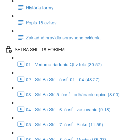
História formy
Popis 18 cvikov
Základné pravidlá správneho cvičenia
SHI BA SHI - 18 FORIEM
01 - Vedomé riadenie QI v tele (30:57)
02 - Shi Ba Shi - časť: 01 - 04 (48:27)
03 - Shi Ba Shi 5. časť - odháňanie opice (8:00)
04 - Shi Ba Shi - 6. časť - veslovanie (9:18)
05 - Shi Ba Shi - 7. časť - Slnko (11:59)
06 - Shi Ba Shi - 8. časť - Mesiac (35:27)