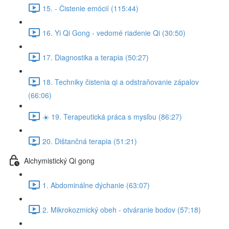
15. - Čistenie emócií (115:44)
16. Yi Qi Gong - vedomé riadenie Qi (30:50)
17. Diagnostika a terapia (50:27)
18. Techniky čistenia qi a odstraňovanie zápalov
(66:06)
☀️ 19. Terapeutická práca s mysľou (86:27)
20. Dištančná terapia (51:21)
Alchymistický Qi gong
1. Abdominálne dýchanie (63:07)
2. Mikrokozmický obeh - otváranie bodov (57:18)