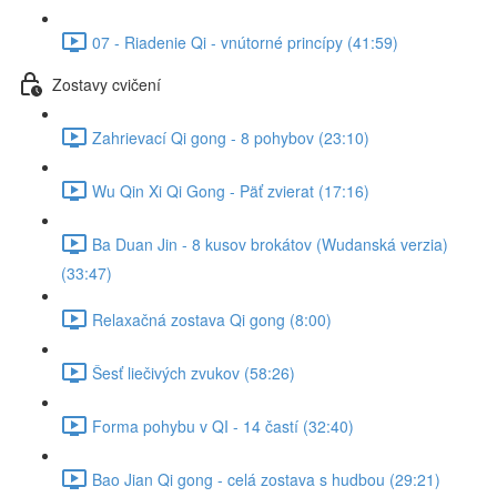
07 - Riadenie Qi - vnútorné princípy (41:59)
Zostavy cvičení
Zahrievací Qi gong - 8 pohybov (23:10)
Wu Qin Xi Qi Gong - Päť zvierat (17:16)
Ba Duan Jin - 8 kusov brokátov (Wudanská verzia)
(33:47)
Relaxačná zostava Qi gong (8:00)
Šesť liečivých zvukov (58:26)
Forma pohybu v QI - 14 častí (32:40)
Bao Jian Qi gong - celá zostava s hudbou (29:21)