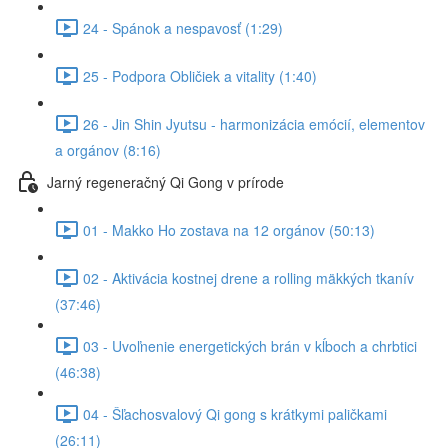
24 - Spánok a nespavosť (1:29)
25 - Podpora Obličiek a vitality (1:40)
26 - Jin Shin Jyutsu - harmonizácia emócií, elementov
a orgánov (8:16)
Jarný regeneračný Qi Gong v prírode
01 - Makko Ho zostava na 12 orgánov (50:13)
02 - Aktivácia kostnej drene a rolling mäkkých tkanív
(37:46)
03 - Uvoľnenie energetických brán v kĺboch a chrbtici
(46:38)
04 - Šľachosvalový Qi gong s krátkymi paličkami
(26:11)