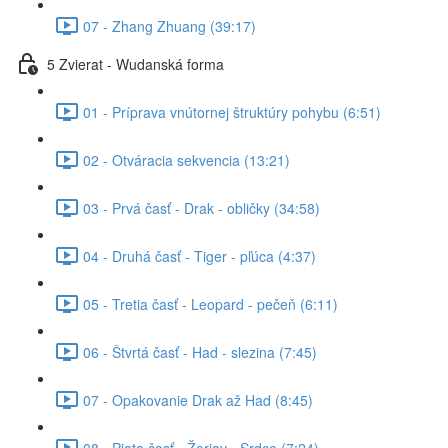
07 - Zhang Zhuang (39:17)
5 Zvierat - Wudanská forma
01 - Príprava vnútornej štruktúry pohybu (6:51)
02 - Otváracia sekvencia (13:21)
03 - Prvá časť - Drak - obličky (34:58)
04 - Druhá časť - Tiger - pľúca (4:37)
05 - Tretia časť - Leopard - pečeň (6:11)
06 - Štvrtá časť - Had - slezina (7:45)
07 - Opakovanie Drak až Had (8:45)
08 - Piata časť - Žeriav - Srdce (7:24)