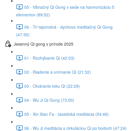
05 - Vibračný Qi Gong v sede na harmonizáciu 5
elementov (89:52)
06 - Tri tajomstvá - dychovo meditačný Qi Gong
(47:35)
Jesenný Qi gong v prírode 2025
01 - Rozhýbanie Qi (42:03)
02 - Riadenie a vnímanie QI (21:32)
03 - Otváranie toku Qi (22:29)
04 - Wu Ji Qi Gong (73:00)
05 - Xin Xian Fa - taoistická meditácia (54:46)
06 - Wu Ji meditácia s cirkuláciou Qi po bodoch (47:24)