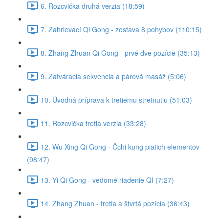
6. Rozcvička druhá verzia (18:59)
7. Zahrievací Qi Gong - zostava 8 pohybov (110:15)
8. Zhang Zhuan Qi Gong - prvé dve pozície (35:13)
9. Zatváracia sekvencia a párová masáž (5:06)
10. Úvodná príprava k tretiemu stretnutiu (51:03)
11. Rozcvička tretia verzia (33:28)
12. Wu Xing Qi Gong - Čchi kung piatich elementov
(98:47)
13. Yi Qi Gong - vedomé riadenie QI (7:27)
14. Zhang Zhuan - tretia a štvrtá pozícia (36:43)