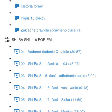
História formy
Popis 18 cvikov
Základné pravidlá správneho cvičenia
SHI BA SHI - 18 FORIEM
01 - Vedomé riadenie QI v tele (30:57)
02 - Shi Ba Shi - časť: 01 - 04 (48:27)
03 - Shi Ba Shi 5. časť - odháňanie opice (8:00)
04 - Shi Ba Shi - 6. časť - veslovanie (9:18)
05 - Shi Ba Shi - 7. časť - Slnko (11:59)
06 - Shi Ba Shi - 8. časť - Mesiac (35:27)