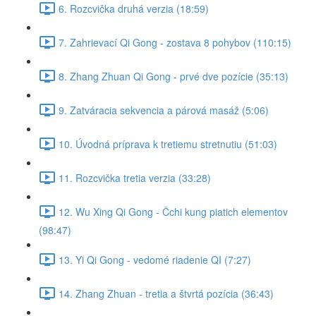
6. Rozcvička druhá verzia (18:59)
7. Zahrievací Qi Gong - zostava 8 pohybov (110:15)
8. Zhang Zhuan Qi Gong - prvé dve pozície (35:13)
9. Zatváracia sekvencia a párová masáž (5:06)
10. Úvodná príprava k tretiemu stretnutiu (51:03)
11. Rozcvička tretia verzia (33:28)
12. Wu Xing Qi Gong - Čchi kung piatich elementov
(98:47)
13. Yi Qi Gong - vedomé riadenie QI (7:27)
14. Zhang Zhuan - tretia a štvrtá pozícia (36:43)