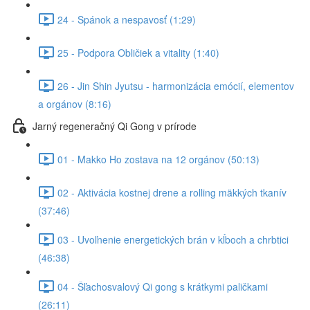
24 - Spánok a nespavosť (1:29)
25 - Podpora Obličiek a vitality (1:40)
26 - Jin Shin Jyutsu - harmonizácia emócií, elementov
a orgánov (8:16)
Jarný regeneračný Qi Gong v prírode
01 - Makko Ho zostava na 12 orgánov (50:13)
02 - Aktivácia kostnej drene a rolling mäkkých tkanív
(37:46)
03 - Uvoľnenie energetických brán v kĺboch a chrbtici
(46:38)
04 - Šľachosvalový Qi gong s krátkymi paličkami
(26:11)