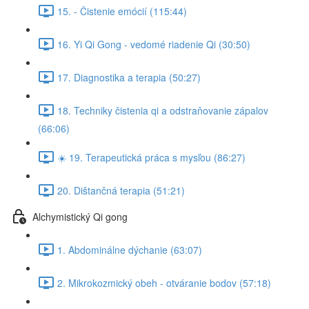
15. - Čistenie emócií (115:44)
16. Yi Qi Gong - vedomé riadenie Qi (30:50)
17. Diagnostika a terapia (50:27)
18. Techniky čistenia qi a odstraňovanie zápalov
(66:06)
☀️ 19. Terapeutická práca s mysľou (86:27)
20. Dištančná terapia (51:21)
Alchymistický Qi gong
1. Abdominálne dýchanie (63:07)
2. Mikrokozmický obeh - otváranie bodov (57:18)