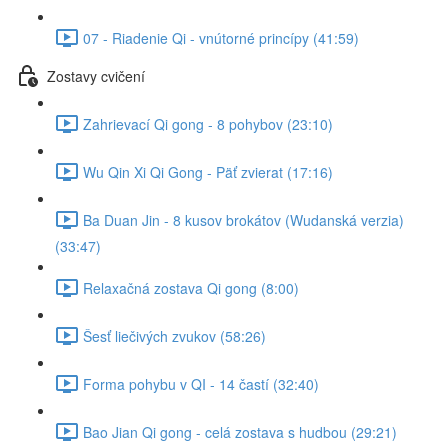
07 - Riadenie Qi - vnútorné princípy (41:59)
Zostavy cvičení
Zahrievací Qi gong - 8 pohybov (23:10)
Wu Qin Xi Qi Gong - Päť zvierat (17:16)
Ba Duan Jin - 8 kusov brokátov (Wudanská verzia)
(33:47)
Relaxačná zostava Qi gong (8:00)
Šesť liečivých zvukov (58:26)
Forma pohybu v QI - 14 častí (32:40)
Bao Jian Qi gong - celá zostava s hudbou (29:21)