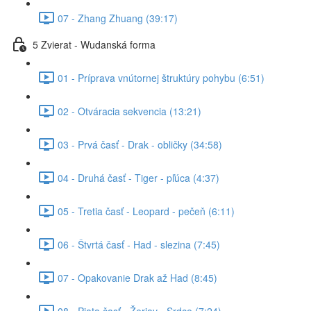
07 - Zhang Zhuang (39:17)
5 Zvierat - Wudanská forma
01 - Príprava vnútornej štruktúry pohybu (6:51)
02 - Otváracia sekvencia (13:21)
03 - Prvá časť - Drak - obličky (34:58)
04 - Druhá časť - Tiger - pľúca (4:37)
05 - Tretia časť - Leopard - pečeň (6:11)
06 - Štvrtá časť - Had - slezina (7:45)
07 - Opakovanie Drak až Had (8:45)
08 - Piata časť - Žeriav - Srdce (7:24)