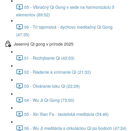
05 - Vibračný Qi Gong v sede na harmonizáciu 5
elementov (89:52)
06 - Tri tajomstvá - dychovo meditačný Qi Gong
(47:35)
Jesenný Qi gong v prírode 2025
01 - Rozhýbanie Qi (42:03)
02 - Riadenie a vnímanie QI (21:32)
03 - Otváranie toku Qi (22:29)
04 - Wu Ji Qi Gong (73:00)
05 - Xin Xian Fa - taoistická meditácia (54:46)
06 - Wu Ji meditácia s cirkuláciou Qi po bodoch (47:24)