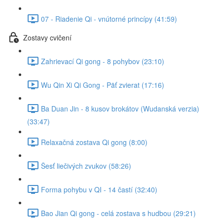
07 - Riadenie Qi - vnútorné princípy (41:59)
Zostavy cvičení
Zahrievací Qi gong - 8 pohybov (23:10)
Wu Qin Xi Qi Gong - Päť zvierat (17:16)
Ba Duan Jin - 8 kusov brokátov (Wudanská verzia)
(33:47)
Relaxačná zostava Qi gong (8:00)
Šesť liečivých zvukov (58:26)
Forma pohybu v QI - 14 častí (32:40)
Bao Jian Qi gong - celá zostava s hudbou (29:21)