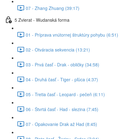
07 - Zhang Zhuang (39:17)
5 Zvierat - Wudanská forma
01 - Príprava vnútornej štruktúry pohybu (6:51)
02 - Otváracia sekvencia (13:21)
03 - Prvá časť - Drak - obličky (34:58)
04 - Druhá časť - Tiger - pľúca (4:37)
05 - Tretia časť - Leopard - pečeň (6:11)
06 - Štvrtá časť - Had - slezina (7:45)
07 - Opakovanie Drak až Had (8:45)
08 - Piata časť - Žeriav - Srdce (7:24)