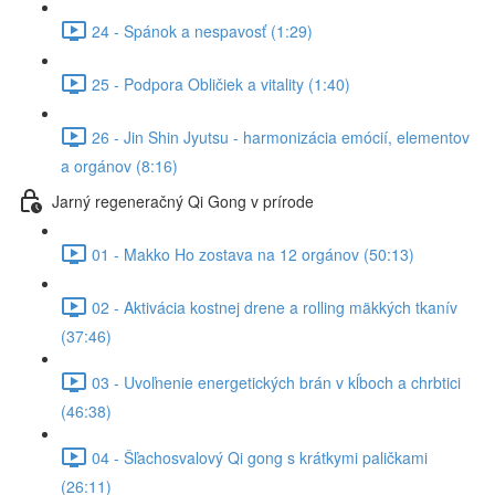
24 - Spánok a nespavosť (1:29)
25 - Podpora Obličiek a vitality (1:40)
26 - Jin Shin Jyutsu - harmonizácia emócií, elementov
a orgánov (8:16)
Jarný regeneračný Qi Gong v prírode
01 - Makko Ho zostava na 12 orgánov (50:13)
02 - Aktivácia kostnej drene a rolling mäkkých tkanív
(37:46)
03 - Uvoľnenie energetických brán v kĺboch a chrbtici
(46:38)
04 - Šľachosvalový Qi gong s krátkymi paličkami
(26:11)