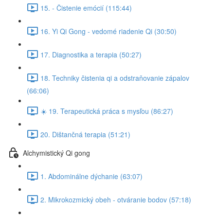
15. - Čistenie emócií (115:44)
16. Yi Qi Gong - vedomé riadenie Qi (30:50)
17. Diagnostika a terapia (50:27)
18. Techniky čistenia qi a odstraňovanie zápalov
(66:06)
☀️ 19. Terapeutická práca s mysľou (86:27)
20. Dištančná terapia (51:21)
Alchymistický Qi gong
1. Abdominálne dýchanie (63:07)
2. Mikrokozmický obeh - otváranie bodov (57:18)