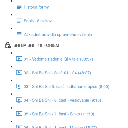
História formy
Popis 18 cvikov
Základné pravidlá správneho cvičenia
SHI BA SHI - 18 FORIEM
01 - Vedomé riadenie QI v tele (30:57)
02 - Shi Ba Shi - časť: 01 - 04 (48:27)
03 - Shi Ba Shi 5. časť - odháňanie opice (8:00)
04 - Shi Ba Shi - 6. časť - veslovanie (9:18)
05 - Shi Ba Shi - 7. časť - Slnko (11:59)
06 - Shi Ba Shi - 8. časť - Mesiac (35:27)