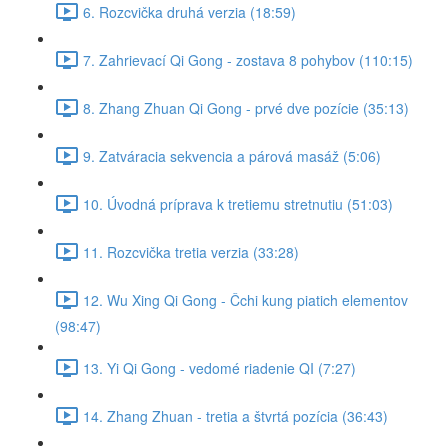
6. Rozcvička druhá verzia (18:59)
7. Zahrievací Qi Gong - zostava 8 pohybov (110:15)
8. Zhang Zhuan Qi Gong - prvé dve pozície (35:13)
9. Zatváracia sekvencia a párová masáž (5:06)
10. Úvodná príprava k tretiemu stretnutiu (51:03)
11. Rozcvička tretia verzia (33:28)
12. Wu Xing Qi Gong - Čchi kung piatich elementov
(98:47)
13. Yi Qi Gong - vedomé riadenie QI (7:27)
14. Zhang Zhuan - tretia a štvrtá pozícia (36:43)