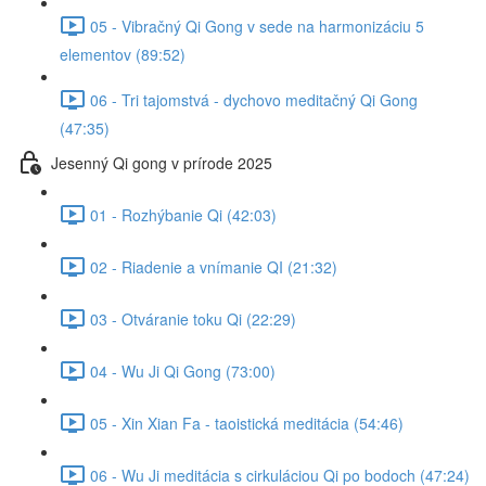
05 - Vibračný Qi Gong v sede na harmonizáciu 5
elementov (89:52)
06 - Tri tajomstvá - dychovo meditačný Qi Gong
(47:35)
Jesenný Qi gong v prírode 2025
01 - Rozhýbanie Qi (42:03)
02 - Riadenie a vnímanie QI (21:32)
03 - Otváranie toku Qi (22:29)
04 - Wu Ji Qi Gong (73:00)
05 - Xin Xian Fa - taoistická meditácia (54:46)
06 - Wu Ji meditácia s cirkuláciou Qi po bodoch (47:24)