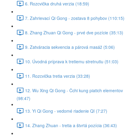
6. Rozcvička druhá verzia (18:59)
7. Zahrievací Qi Gong - zostava 8 pohybov (110:15)
8. Zhang Zhuan Qi Gong - prvé dve pozície (35:13)
9. Zatváracia sekvencia a párová masáž (5:06)
10. Úvodná príprava k tretiemu stretnutiu (51:03)
11. Rozcvička tretia verzia (33:28)
12. Wu Xing Qi Gong - Čchi kung piatich elementov
(98:47)
13. Yi Qi Gong - vedomé riadenie QI (7:27)
14. Zhang Zhuan - tretia a štvrtá pozícia (36:43)