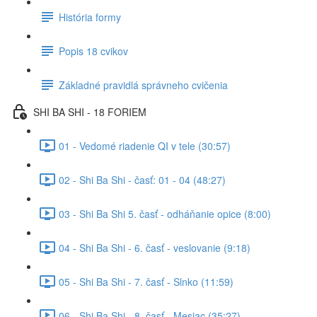
História formy
Popis 18 cvikov
Základné pravidlá správneho cvičenia
SHI BA SHI - 18 FORIEM
01 - Vedomé riadenie QI v tele (30:57)
02 - Shi Ba Shi - časť: 01 - 04 (48:27)
03 - Shi Ba Shi 5. časť - odháňanie opice (8:00)
04 - Shi Ba Shi - 6. časť - veslovanie (9:18)
05 - Shi Ba Shi - 7. časť - Slnko (11:59)
06 - Shi Ba Shi - 8. časť - Mesiac (35:27)