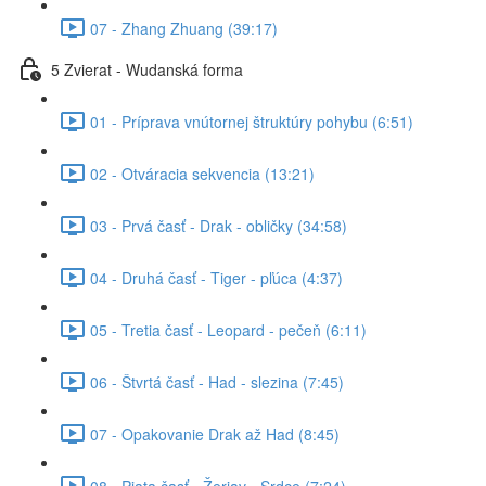
07 - Zhang Zhuang (39:17)
5 Zvierat - Wudanská forma
01 - Príprava vnútornej štruktúry pohybu (6:51)
02 - Otváracia sekvencia (13:21)
03 - Prvá časť - Drak - obličky (34:58)
04 - Druhá časť - Tiger - pľúca (4:37)
05 - Tretia časť - Leopard - pečeň (6:11)
06 - Štvrtá časť - Had - slezina (7:45)
07 - Opakovanie Drak až Had (8:45)
08 - Piata časť - Žeriav - Srdce (7:24)