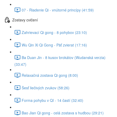
07 - Riadenie Qi - vnútorné princípy (41:59)
Zostavy cvičení
Zahrievací Qi gong - 8 pohybov (23:10)
Wu Qin Xi Qi Gong - Päť zvierat (17:16)
Ba Duan Jin - 8 kusov brokátov (Wudanská verzia)
(33:47)
Relaxačná zostava Qi gong (8:00)
Šesť liečivých zvukov (58:26)
Forma pohybu v QI - 14 častí (32:40)
Bao Jian Qi gong - celá zostava s hudbou (29:21)