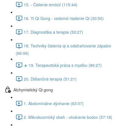
15. - Čistenie emócií (115:44)
16. Yi Qi Gong - vedomé riadenie Qi (30:50)
17. Diagnostika a terapia (50:27)
18. Techniky čistenia qi a odstraňovanie zápalov
(66:06)
☀️ 19. Terapeutická práca s mysľou (86:27)
20. Dištančná terapia (51:21)
Alchymistický Qi gong
1. Abdominálne dýchanie (63:07)
2. Mikrokozmický obeh - otváranie bodov (57:18)