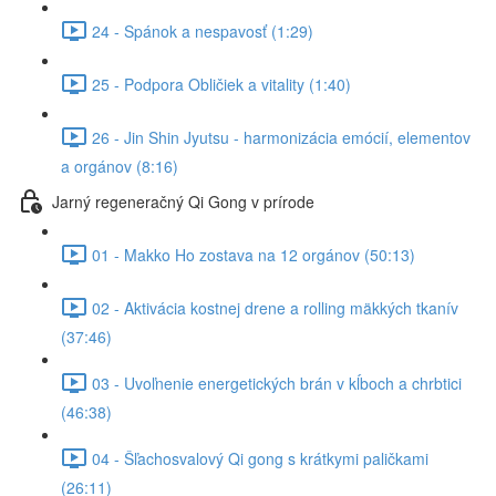
24 - Spánok a nespavosť (1:29)
25 - Podpora Obličiek a vitality (1:40)
26 - Jin Shin Jyutsu - harmonizácia emócií, elementov
a orgánov (8:16)
Jarný regeneračný Qi Gong v prírode
01 - Makko Ho zostava na 12 orgánov (50:13)
02 - Aktivácia kostnej drene a rolling mäkkých tkanív
(37:46)
03 - Uvoľnenie energetických brán v kĺboch a chrbtici
(46:38)
04 - Šľachosvalový Qi gong s krátkymi paličkami
(26:11)