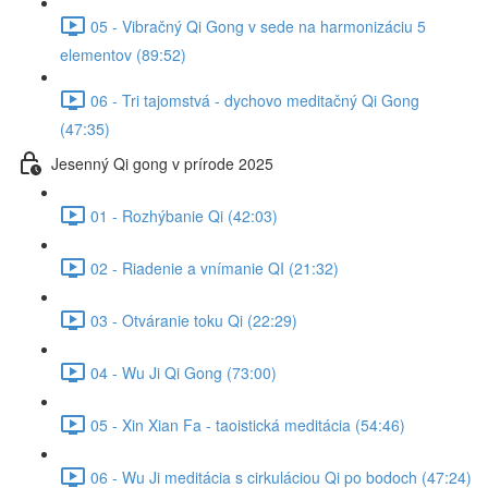
05 - Vibračný Qi Gong v sede na harmonizáciu 5
elementov (89:52)
06 - Tri tajomstvá - dychovo meditačný Qi Gong
(47:35)
Jesenný Qi gong v prírode 2025
01 - Rozhýbanie Qi (42:03)
02 - Riadenie a vnímanie QI (21:32)
03 - Otváranie toku Qi (22:29)
04 - Wu Ji Qi Gong (73:00)
05 - Xin Xian Fa - taoistická meditácia (54:46)
06 - Wu Ji meditácia s cirkuláciou Qi po bodoch (47:24)