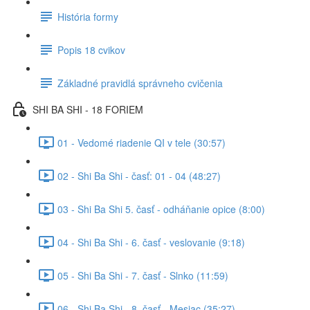
História formy
Popis 18 cvikov
Základné pravidlá správneho cvičenia
SHI BA SHI - 18 FORIEM
01 - Vedomé riadenie QI v tele (30:57)
02 - Shi Ba Shi - časť: 01 - 04 (48:27)
03 - Shi Ba Shi 5. časť - odháňanie opice (8:00)
04 - Shi Ba Shi - 6. časť - veslovanie (9:18)
05 - Shi Ba Shi - 7. časť - Slnko (11:59)
06 - Shi Ba Shi - 8. časť - Mesiac (35:27)