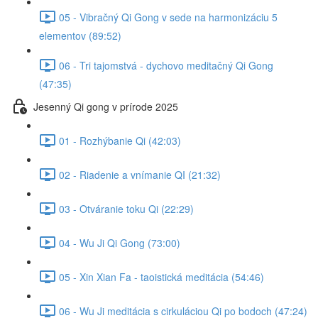
05 - Vibračný Qi Gong v sede na harmonizáciu 5
elementov (89:52)
06 - Tri tajomstvá - dychovo meditačný Qi Gong
(47:35)
Jesenný Qi gong v prírode 2025
01 - Rozhýbanie Qi (42:03)
02 - Riadenie a vnímanie QI (21:32)
03 - Otváranie toku Qi (22:29)
04 - Wu Ji Qi Gong (73:00)
05 - Xin Xian Fa - taoistická meditácia (54:46)
06 - Wu Ji meditácia s cirkuláciou Qi po bodoch (47:24)