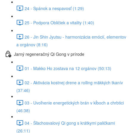
24 - Spánok a nespavosť (1:29)
25 - Podpora Obličiek a vitality (1:40)
26 - Jin Shin Jyutsu - harmonizácia emócií, elementov
a orgánov (8:16)
Jarný regeneračný Qi Gong v prírode
01 - Makko Ho zostava na 12 orgánov (50:13)
02 - Aktivácia kostnej drene a rolling mäkkých tkanív
(37:46)
03 - Uvoľnenie energetických brán v kĺboch a chrbtici
(46:38)
04 - Šľachosvalový Qi gong s krátkymi paličkami
(26:11)