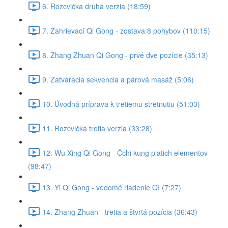
6. Rozcvička druhá verzia (18:59)
7. Zahrievací Qi Gong - zostava 8 pohybov (110:15)
8. Zhang Zhuan Qi Gong - prvé dve pozície (35:13)
9. Zatváracia sekvencia a párová masáž (5:06)
10. Úvodná príprava k tretiemu stretnutiu (51:03)
11. Rozcvička tretia verzia (33:28)
12. Wu Xing Qi Gong - Čchi kung piatich elementov
(98:47)
13. Yi Qi Gong - vedomé riadenie QI (7:27)
14. Zhang Zhuan - tretia a štvrtá pozícia (36:43)