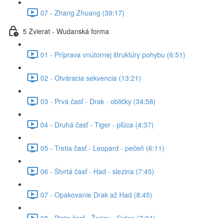
07 - Zhang Zhuang (39:17)
5 Zvierat - Wudanská forma
01 - Príprava vnútornej štruktúry pohybu (6:51)
02 - Otváracia sekvencia (13:21)
03 - Prvá časť - Drak - obličky (34:58)
04 - Druhá časť - Tiger - pľúca (4:37)
05 - Tretia časť - Leopard - pečeň (6:11)
06 - Štvrtá časť - Had - slezina (7:45)
07 - Opakovanie Drak až Had (8:45)
08 - Piata časť - Žeriav - Srdce (7:24)