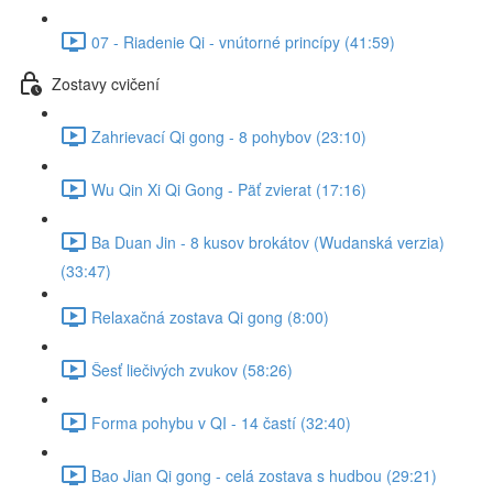
07 - Riadenie Qi - vnútorné princípy (41:59)
Zostavy cvičení
Zahrievací Qi gong - 8 pohybov (23:10)
Wu Qin Xi Qi Gong - Päť zvierat (17:16)
Ba Duan Jin - 8 kusov brokátov (Wudanská verzia)
(33:47)
Relaxačná zostava Qi gong (8:00)
Šesť liečivých zvukov (58:26)
Forma pohybu v QI - 14 častí (32:40)
Bao Jian Qi gong - celá zostava s hudbou (29:21)