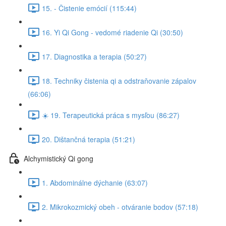
15. - Čistenie emócií (115:44)
16. Yi Qi Gong - vedomé riadenie Qi (30:50)
17. Diagnostika a terapia (50:27)
18. Techniky čistenia qi a odstraňovanie zápalov
(66:06)
☀️ 19. Terapeutická práca s mysľou (86:27)
20. Dištančná terapia (51:21)
Alchymistický Qi gong
1. Abdominálne dýchanie (63:07)
2. Mikrokozmický obeh - otváranie bodov (57:18)